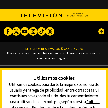
TELEVISIÓN
Facebook
Twitter
Youtube
Instagram
TikTok
Threads
Subi
DERECHOS RESERVADOS © CANAL 6 2026
Prohibida la reproducción total o parcial, incluyendo cualquier medio
electrónico o magnético.
CONTACTO
Utilizamos cookies
AVISO DE PRIVACIDAD
AVISO LEGAL
Utilizamos cookies para darte la mejor experiencia de
DEFENSORÍA DE LAS AUDIENCIAS
usuario y entrega de publicidad, entre otras cosas. Si
continúas navegando el sitio, das tu consentimiento
para utilitzar dicha tecnología, según nuestra
Política
de cookies
. Puedes cambiar la configuración en tu