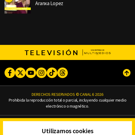
Aranxa Lopez
TELEVISIÓN
Facebook
Twitter
Youtube
Instagram
TikTok
Threads
Subi
DERECHOS RESERVADOS © CANAL 6 2026
Prohibida la reproducción total o parcial, incluyendo cualquier medio
electrónico o magnético.
CONTACTO
Utilizamos cookies
AVISO DE PRIVACIDAD