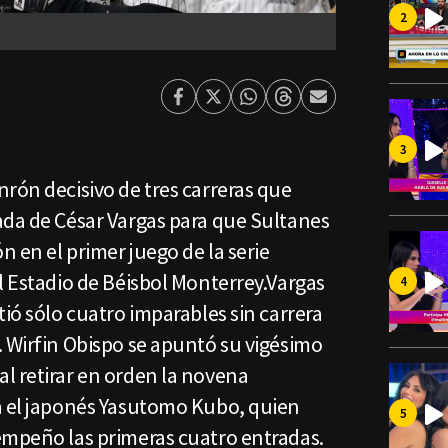
Facebook
Twitter
Whatsapp
Threads
Enviar
por
Email
rón decisivo de tres carreras que
ada de César Vargas para que Sultanes
n en el primer juego de la serie
l Estadio de Béisbol Monterrey.Vargas
tió sólo cuatro imparables sin carrera
. Wirfin Obispo se apuntó su vigésimo
l retirar en orden la novena
a el japonés Yasutomo Kubo, quien
empeño las primeras cuatro entradas.