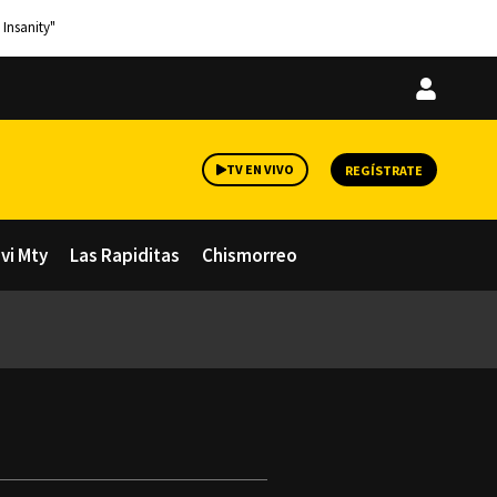
 Insanity"
Iniciar
sesión
TV EN VIVO
REGÍSTRATE
avi Mty
Las Rapiditas
Chismorreo