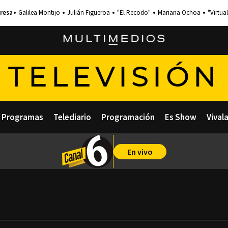
Galilea Montijo
Julián Figueroa
"El Recodo"
Mariana Ochoa
"Virtual
TELEVISIÓN
Programas
Telediario
Programación
Es Show
Vival
En vivo