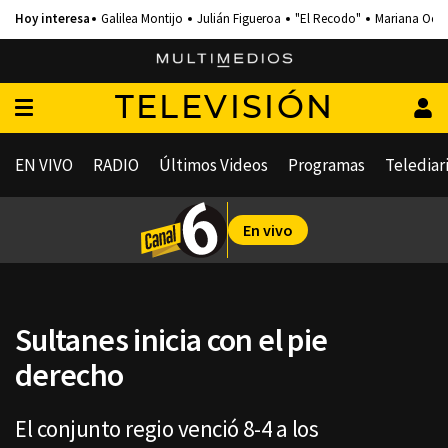
Galilea Montijo
Julián Figueroa
"El Recodo"
Mariana Och
TELEVISIÓN
EN VIVO
RADIO
Últimos Videos
Programas
Telediar
En vivo
Sultanes inicia con el pie
derecho
El conjunto regio venció 8-4 a los