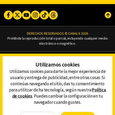
Facebook
Twitter
Youtube
Instagram
TikTok
Threads
Subi
DERECHOS RESERVADOS © CANAL 6 2026
Prohibida la reproducción total o parcial, incluyendo cualquier medio
electrónico o magnético.
CONTACTO
Utilizamos cookies
AVISO DE PRIVACIDAD
AVISO LEGAL
Utilizamos cookies para darte la mejor experiencia de
DEFENSORÍA DE LAS AUDIENCIAS
usuario y entrega de publicidad, entre otras cosas. Si
continúas navegando el sitio, das tu consentimiento
para utilitzar dicha tecnología, según nuestra
Política
de cookies
. Puedes cambiar la configuración en tu
DESCARGA LA APP DE CANAL 6
navegador cuando gustes.