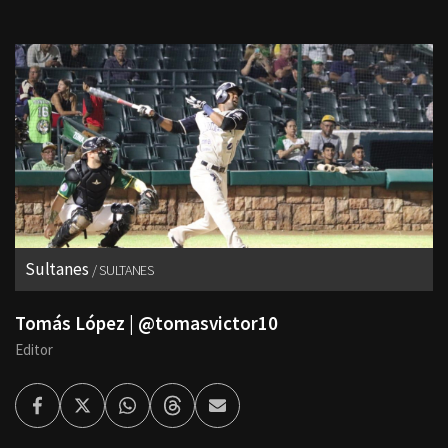
Sultanes
SULTANES
Tomás López | @tomasvictor10
Editor
Facebook
Twitter
Whatsapp
Threads
Enviar
por