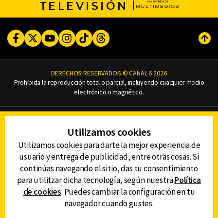
TELEVISIÓN
Facebook
Twitter
Youtube
Instagram
TikTok
Threads
Subi
DERECHOS RESERVADOS © CANAL 6 2026
Prohibida la reproducción total o parcial, incluyendo cualquier medio
electrónico o magnético.
CONTACTO
Utilizamos cookies
AVISO DE PRIVACIDAD
AVISO LEGAL
Utilizamos cookies para darte la mejor experiencia de
DEFENSORÍA DE LAS AUDIENCIAS
usuario y entrega de publicidad, entre otras cosas. Si
continúas navegando el sitio, das tu consentimiento
para utilitzar dicha tecnología, según nuestra
Política
de cookies
. Puedes cambiar la configuración en tu
DESCARGA LA APP DE CANAL 6
navegador cuando gustes.