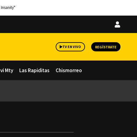
 Insanity"
Iniciar
sesión
TV EN VIVO
REGÍSTRATE
avi Mty
Las Rapiditas
Chismorreo