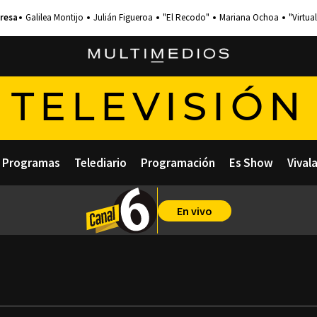
Galilea Montijo
Julián Figueroa
"El Recodo"
Mariana Ochoa
"Virtual
TELEVISIÓN
Programas
Telediario
Programación
Es Show
Vival
En vivo