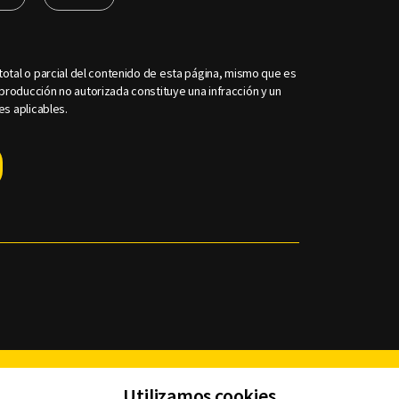
otal o parcial del contenido de esta página, mismo que es
roducción no autorizada constituye una infracción y un
es aplicables.
Facebook
Twitter
Youtube
Instagram
TikTok
Th
Utilizamos cookies