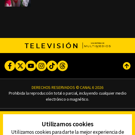
TELEVISIÓN
Facebook
Twitter
Youtube
Instagram
TikTok
Threads
Subi
DERECHOS RESERVADOS © CANAL 6 2026
Prohibida la reproducción total o parcial, incluyendo cualquier medio
electrónico o magnético.
CONTACTO
Utilizamos cookies
AVISO DE PRIVACIDAD
AVISO LEGAL
Utilizamos cookies para darte la mejor experiencia de
DEFENSORÍA DE LAS AUDIENCIAS