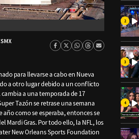
ESMX
Facebook
Twitter
Whatsapp
Threads
Enviar
por
Email
mado para llevarse a cabo en Nueva
do a otro lugar debido a un conflicto
FL cambia a una temporada de 17
 Super Tazón se retrase una semana
se año como se esperaba, entonces se
el Mardi Gras. Por todo ello, la NFL, los
eater New Orleans Sports Foundation