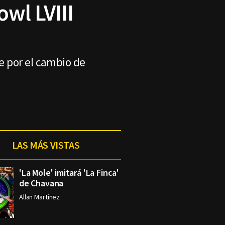
wl LVIII
e por el cambio de
LAS MÁS VISTAS
'La Mole' imitará 'La Finca'
de Chavana
Allan Martinez