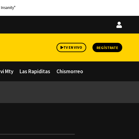
 Insanity"
Iniciar
sesión
TV EN VIVO
REGÍSTRATE
avi Mty
Las Rapiditas
Chismorreo