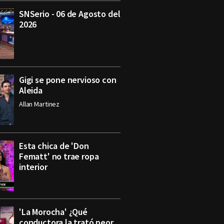
SNSerio - 06 de Agosto del
2026
Gigi se pone nervioso con
Aleida
Allan Martinez
Esta chica de 'Don
Fematt' no trae ropa
interior
'La Morocha' ¿Qué
conductora la trató peor