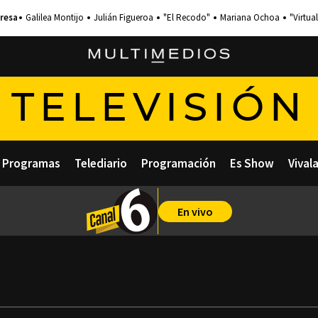
Galilea Montijo
Julián Figueroa
"El Recodo"
Mariana Ochoa
"Virtual
TELEVISIÓN
Programas
Telediario
Programación
Es Show
Vival
En vivo