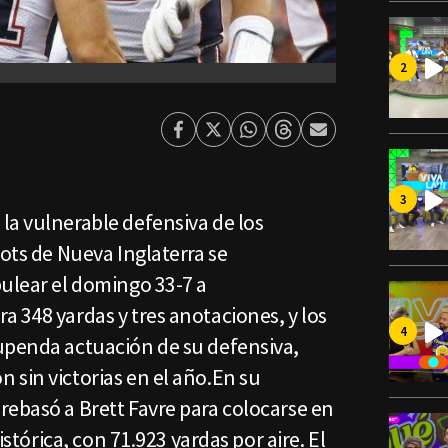
Facebook
Twitter
Whatsapp
Threads
Enviar
por
Email
la vulnerable defensiva de los
iots de Nueva Inglaterra se
pulear el domingo 33-7 a
 348 yardas y tres anotaciones, y los
upenda actuación de su defensiva,
 sin victorias en el año.En su
rebasó a Brett Favre para colocarse en
histórica, con 71.923 yardas por aire. El