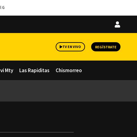
l G
Iniciar
sesión
TV EN VIVO
REGÍSTRATE
avi Mty
Las Rapiditas
Chismorreo