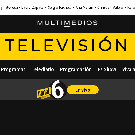
Laura Zapata
Sergio Fachelli
Ana Martín
Christian Valero
Karo
TELEVISIÓN
Programas
Telediario
Programación
Es Show
Vival
En vivo