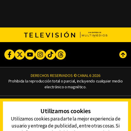
TELEVISIÓN
Facebook
Twitter
Youtube
Instagram
TikTok
Threads
Subi
DERECHOS RESERVADOS © CANAL 6 2026
Prohibida la reproducción total o parcial, incluyendo cualquier medio
electrónico o magnético.
CONTACTO
Utilizamos cookies
AVISO DE PRIVACIDAD
AVISO LEGAL
Utilizamos cookies para darte la mejor experiencia de
DEFENSORÍA DE LAS AUDIENCIAS
usuario y entrega de publicidad, entre otras cosas. Si