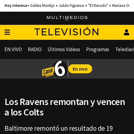
Galilea Montijo
Julián Figueroa
"El Recodo"
Mariana Och
TELEVISIÓN
EN VIVO
RADIO
Últimos Videos
Programas
Telediar
En vivo
Los Ravens remontan y vencen
a los Colts
Baltimore remontó un resultado de 19