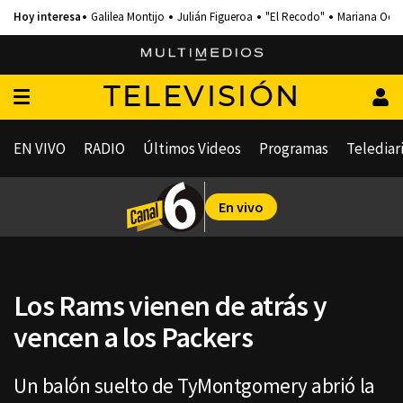
Galilea Montijo
Julián Figueroa
"El Recodo"
Mariana Och
TELEVISIÓN
EN VIVO
RADIO
Últimos Videos
Programas
Telediar
En vivo
Los Rams vienen de atrás y
vencen a los Packers
Un balón suelto de TyMontgomery abrió la