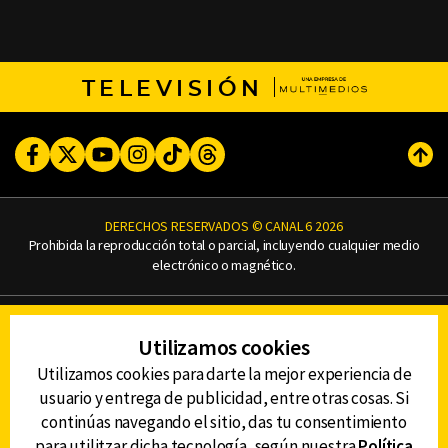
TELEVISIÓN
Facebook
Twitter
Youtube
Instagram
TikTok
Threads
Subi
DERECHOS RESERVADOS © CANAL 6 2026
Prohibida la reproducción total o parcial, incluyendo cualquier medio
electrónico o magnético.
CONTACTO
Utilizamos cookies
AVISO DE PRIVACIDAD
AVISO LEGAL
Utilizamos cookies para darte la mejor experiencia de
DEFENSORÍA DE LAS AUDIENCIAS
usuario y entrega de publicidad, entre otras cosas. Si
continúas navegando el sitio, das tu consentimiento
para utilitzar dicha tecnología, según nuestra
Política