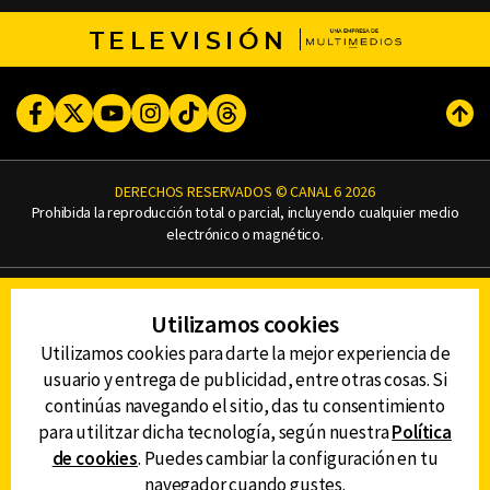
TELEVISIÓN
Facebook
Twitter
Youtube
Instagram
TikTok
Threads
Subi
DERECHOS RESERVADOS © CANAL 6 2026
Prohibida la reproducción total o parcial, incluyendo cualquier medio
electrónico o magnético.
CONTACTO
Utilizamos cookies
AVISO DE PRIVACIDAD
AVISO LEGAL
Utilizamos cookies para darte la mejor experiencia de
DEFENSORÍA DE LAS AUDIENCIAS
usuario y entrega de publicidad, entre otras cosas. Si
continúas navegando el sitio, das tu consentimiento
para utilitzar dicha tecnología, según nuestra
Política
de cookies
. Puedes cambiar la configuración en tu
DESCARGA LA APP DE CANAL 6
navegador cuando gustes.