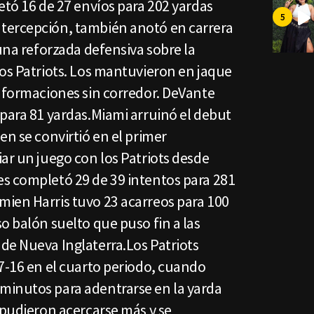
etó 16 de 27 envíos para 202 yardas
tercepción, también anotó en carrera
 una reforzada defensiva sobre la
los Patriots. Los mantuvieron en jaque
y formaciones sin corredor. DeVante
para 81 yardas.Miami arruinó el debut
en se convirtió en el primer
ar un juego con los Patriots desde
s completó 29 de 39 intentos para 281
ien Harris tuvo 23 acarreos para 100
o balón suelto que puso fin a las
de Nueva Inglaterra.Los Patriots
7-16 en el cuarto periodo, cuando
minutos para adentrarse en la yarda
 pudieron acercarse más y se