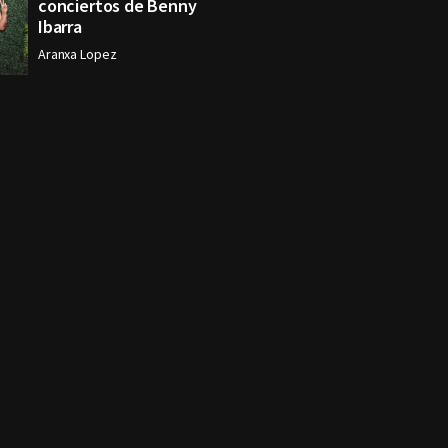
conciertos de Benny
Ibarra
Aranxa Lopez