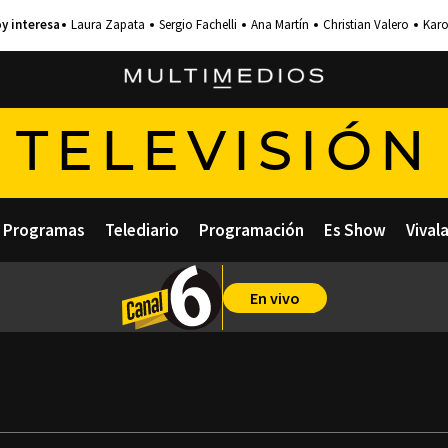
Laura Zapata
Sergio Fachelli
Ana Martín
Christian Valero
Karo
TELEVISIÓN
Programas
Telediario
Programación
Es Show
Vival
En vivo