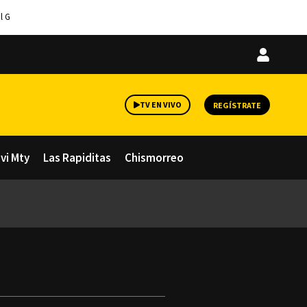
l G
Iniciar
sesión
TV EN VIVO
REGÍSTRATE
avi Mty
Las Rapiditas
Chismorreo