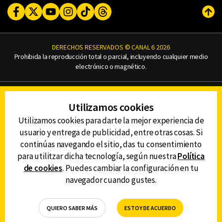
Facebook
Twitter
Youtube
Instagram
TikTok
Threads
Subi
DERECHOS RESERVADOS © CANAL 6 2026
Prohibida la reproducción total o parcial, incluyendo cualquier medio
electrónico o magnético.
CONTACTO
Utilizamos cookies
AVISO DE PRIVACIDAD
AVISO LEGAL
Utilizamos cookies para darte la mejor experiencia de
DEFENSORÍA DE LAS AUDIENCIAS
usuario y entrega de publicidad, entre otras cosas. Si
continúas navegando el sitio, das tu consentimiento
para utilitzar dicha tecnología, según nuestra
Política
de cookies
. Puedes cambiar la configuración en tu
DESCARGA LA APP DE CANAL 6
navegador cuando gustes.
QUIERO SABER MÁS
ESTOY DE ACUERDO