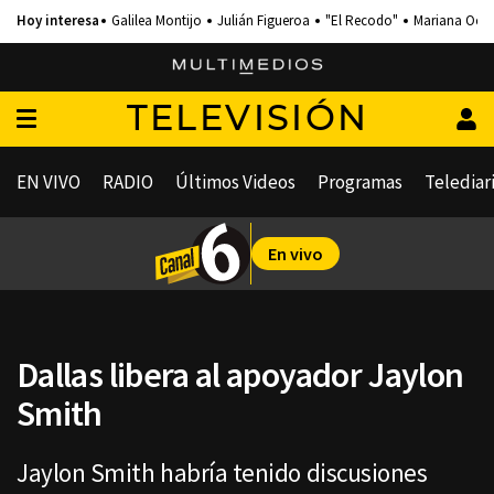
Galilea Montijo
Julián Figueroa
"El Recodo"
Mariana Och
TELEVISIÓN
EN VIVO
RADIO
Últimos Videos
Programas
Telediar
En vivo
Dallas libera al apoyador Jaylon
Smith
Jaylon Smith habría tenido discusiones