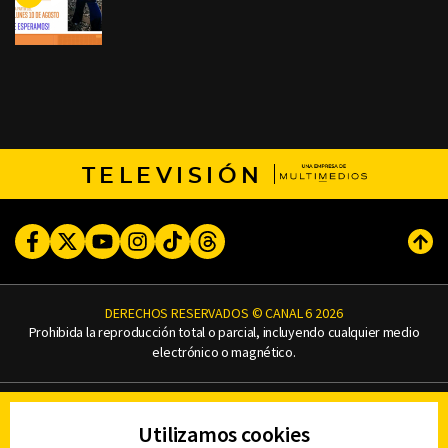
TELEVISIÓN
Facebook
Twitter
Youtube
Instagram
TikTok
Threads
Subi
DERECHOS RESERVADOS © CANAL 6 2026
Prohibida la reproducción total o parcial, incluyendo cualquier medio
electrónico o magnético.
CONTACTO
Utilizamos cookies
AVISO DE PRIVACIDAD