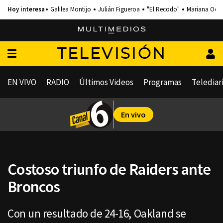
Galilea Montijo
Julián Figueroa
"El Recodo"
Mariana Och
TELEVISIÓN
EN VIVO
RADIO
Últimos Videos
Programas
Telediar
En vivo
Costoso triunfo de Raiders ante
Broncos
Con un resultado de 24-16, Oakland se