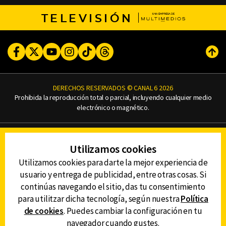
TELEVISIÓN
Facebook
Twitter
Youtube
Instagram
TikTok
Threads
Subi
DERECHOS RESERVADOS © CANAL 6 2026
Prohibida la reproducción total o parcial, incluyendo cualquier medio
electrónico o magnético.
CONTACTO
Utilizamos cookies
AVISO DE PRIVACIDAD
AVISO LEGAL
Utilizamos cookies para darte la mejor experiencia de
DEFENSORÍA DE LAS AUDIENCIAS
usuario y entrega de publicidad, entre otras cosas. Si
continúas navegando el sitio, das tu consentimiento
para utilitzar dicha tecnología, según nuestra
Política
de cookies
. Puedes cambiar la configuración en tu
DESCARGA LA APP DE CANAL 6
navegador cuando gustes.