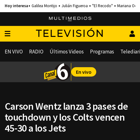
Galilea Montijo
Julián Figueroa
"El Recodo"
Mariana Och
TELEVISIÓN
EN VIVO
RADIO
Últimos Videos
Programas
Telediar
En vivo
Carson Wentz lanza 3 pases de
touchdown y los Colts vencen
45-30 a los Jets