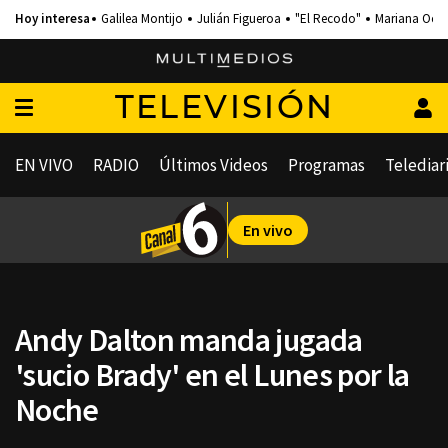
Galilea Montijo
Julián Figueroa
"El Recodo"
Mariana Och
TELEVISIÓN
EN VIVO
RADIO
Últimos Videos
Programas
Telediar
En vivo
Andy Dalton manda jugada
'sucio Brady' en el Lunes por la
Noche