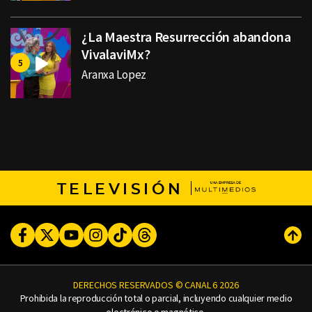
¿La Maestra Resurrección abandona
VivalaviMx?
Aranxa Lopez
TELEVISIÓN
Facebook
Twitter
Youtube
Instagram
TikTok
Threads
Subi
DERECHOS RESERVADOS © CANAL 6 2026
Prohibida la reproducción total o parcial, incluyendo cualquier medio