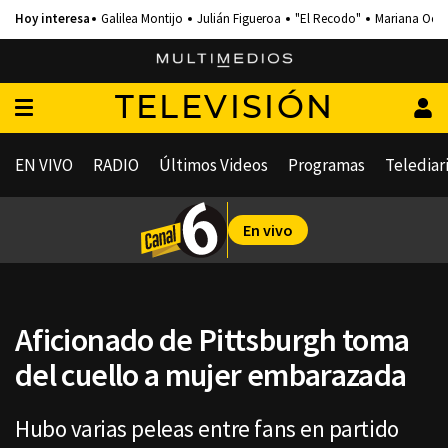
Galilea Montijo
Julián Figueroa
"El Recodo"
Mariana Och
TELEVISIÓN
EN VIVO
RADIO
Últimos Videos
Programas
Telediar
En vivo
Aficionado de Pittsburgh toma
del cuello a mujer embarazada
Hubo varias peleas entre fans en partido