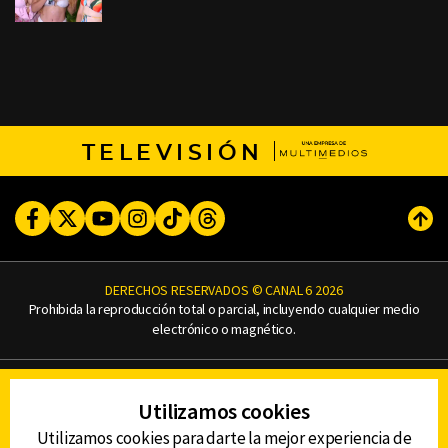
TELEVISIÓN
Facebook
Twitter
Youtube
Instagram
TikTok
Threads
Subi
DERECHOS RESERVADOS © CANAL 6 2026
Prohibida la reproducción total o parcial, incluyendo cualquier medio
electrónico o magnético.
CONTACTO
Utilizamos cookies
AVISO DE PRIVACIDAD
AVISO LEGAL
Utilizamos cookies para darte la mejor experiencia de
DEFENSORÍA DE LAS AUDIENCIAS