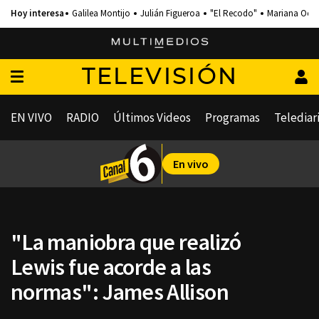
Galilea Montijo
Julián Figueroa
"El Recodo"
Mariana Och
TELEVISIÓN
EN VIVO
RADIO
Últimos Videos
Programas
Telediar
En vivo
"La maniobra que realizó
Lewis fue acorde a las
normas": James Allison