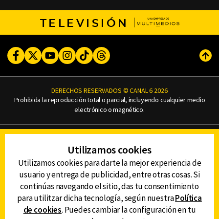
TELEVISIÓN
Facebook
Twitter
Youtube
Instagram
TikTok
Threads
Subi
DERECHOS RESERVADOS © CANAL 6 2026
Prohibida la reproducción total o parcial, incluyendo cualquier medio
electrónico o magnético.
CONTACTO
Utilizamos cookies
AVISO DE PRIVACIDAD
AVISO LEGAL
Utilizamos cookies para darte la mejor experiencia de
DEFENSORÍA DE LAS AUDIENCIAS
usuario y entrega de publicidad, entre otras cosas. Si
continúas navegando el sitio, das tu consentimiento
para utilitzar dicha tecnología, según nuestra
Política
de cookies
. Puedes cambiar la configuración en tu
DESCARGA LA APP DE CANAL 6