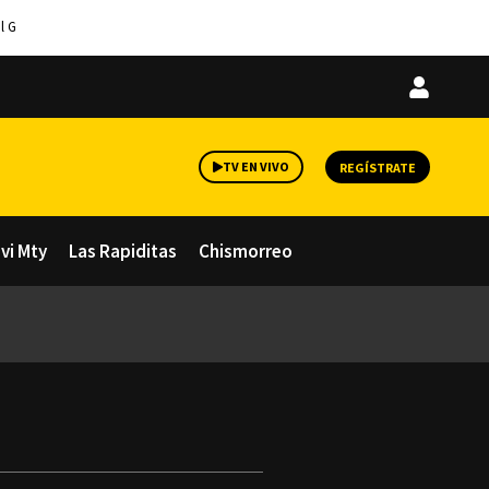
l G
Iniciar
sesión
TV EN VIVO
REGÍSTRATE
avi Mty
Las Rapiditas
Chismorreo