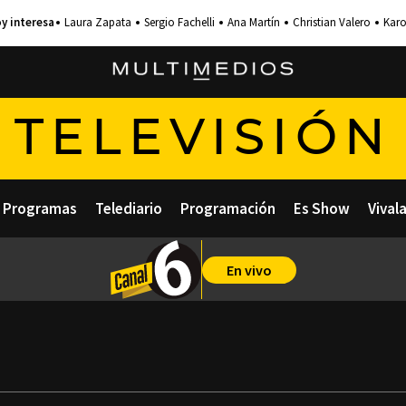
Laura Zapata
Sergio Fachelli
Ana Martín
Christian Valero
Karo
TELEVISIÓN
Programas
Telediario
Programación
Es Show
Vival
En vivo