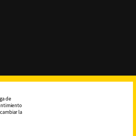
reads
Subir
ega de
sentimiento
 cambiar la
DESCARGA LA APP DE CANAL 6