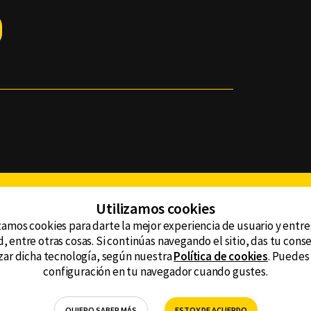
Facebook
Twitter
Youtube
Instagram
TikTok
Th
Utilizamos cookies
zamos cookies para darte la mejor experiencia de usuario y entr
, entre otras cosas. Si continúas navegando el sitio, das tu con
CONTACTO
tzar dicha tecnología, según nuestra
Política de cookies
. Puedes
AVISO DE PRIVACIDAD
ncluyendo
configuración en tu navegador cuando gustes.
AVISO LEGAL
DEFENSORÍA DE LAS AUDIENCIAS
QUIERO SABER MÁS
ESTOY DE ACUERDO