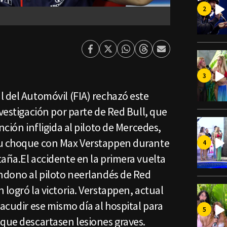
Facebook
Twitter
Whatsapp
Threads
Enviar
por
Email
 del Automóvil (FIA) rechazó este
nvestigación por parte de Red Bull, que
nción infligida al piloto de Mercedes,
su choque con Max Verstappen durante
aña.El accidente en la primera vuelta
andono al piloto neerlandés de Red
 logró la victoria. Verstappen, actual
 acudir ese mismo día al hospital para
 que descartasen lesiones graves.