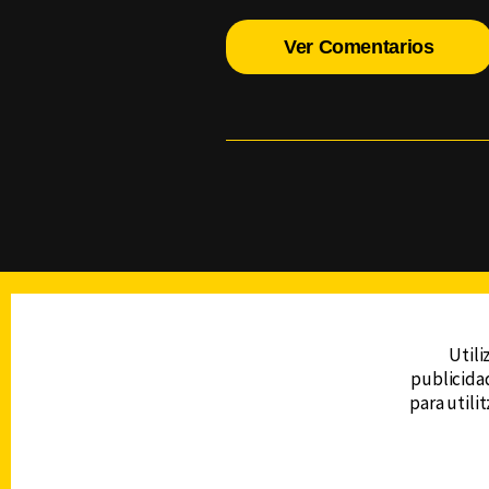
Ver Comentarios
TELEVISIÓN
Utili
publicidad
DERECHOS RESERVADOS © CANAL 6 2026
para utili
Prohibida la reproducción total o parcial, i
cualquier medio electrónico o magnético.