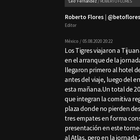
'Leo' Fernández
ROBERTO FLORES
Roberto Flores | @betoflor
Editor
México
05.08.2020 20:22
Los Tigres viajaron a Tijua
en el arranque de la jornad
llegaron primero al hotel d
antes del viaje, luego del
esta mañana.Un total de 20
que integran la comitiva re
plaza donde no pierden des
tres empates en forma cons
presentación en este torneo
al Atlas, pero en la jornada