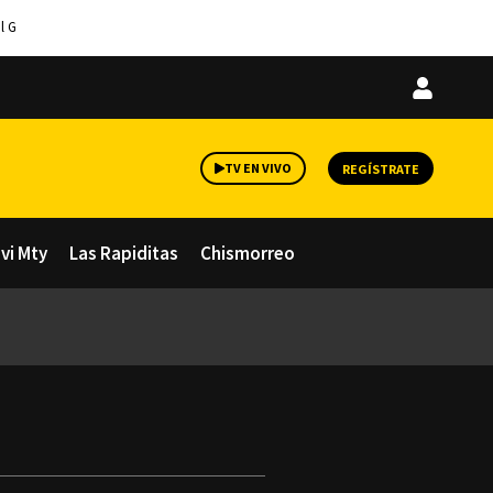
l G
Iniciar
sesión
TV EN VIVO
REGÍSTRATE
avi Mty
Las Rapiditas
Chismorreo