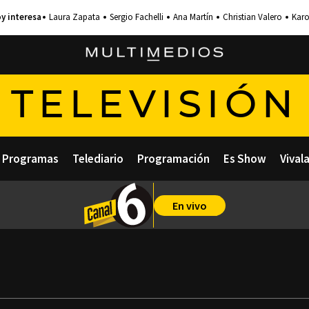
Laura Zapata
Sergio Fachelli
Ana Martín
Christian Valero
Karo
TELEVISIÓN
Programas
Telediario
Programación
Es Show
Vival
En vivo