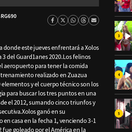
esRG690
Facebook
Twitter
Whatsapp
Threads
Enviar
por
Email
na donde este jueves enfrentará a Xolos
a 3 del Guard1anes 2020.Los felinos
el aeropuerto para tener la comida
 entrenamiento realizado en Zuazua
 elementos y el cuerpo técnico son los
gia para buscar los tres puntos en una
de el 2012, sumando cinco triunfos y
ecutiva.Xolos ganó en su
 en casa en la fecha 1, venciendo 3-1
 2 fue goleado por el América en la