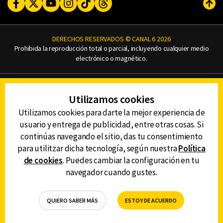
Facebook
Twitter
Youtube
Instagram
TikTok
Threads
Subi
DERECHOS RESERVADOS © CANAL 6 2026
Prohibida la reproducción total o parcial, incluyendo cualquier medio
electrónico o magnético.
CONTACTO
Utilizamos cookies
AVISO DE PRIVACIDAD
AVISO LEGAL
Utilizamos cookies para darte la mejor experiencia de
DEFENSORÍA DE LAS AUDIENCIAS
usuario y entrega de publicidad, entre otras cosas. Si
continúas navegando el sitio, das tu consentimiento
para utilitzar dicha tecnología, según nuestra
Política
de cookies
. Puedes cambiar la configuración en tu
DESCARGA LA APP DE CANAL 6
navegador cuando gustes.
QUIERO SABER MÁS
ESTOY DE ACUERDO