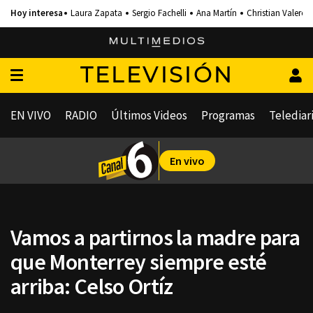
Laura Zapata
Sergio Fachelli
Ana Martín
Christian Valero
TELEVISIÓN
EN VIVO
RADIO
Últimos Videos
Programas
Telediar
En vivo
Vamos a partirnos la madre para
que Monterrey siempre esté
arriba: Celso Ortíz