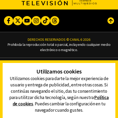
TELEVISIÓN
Facebook
Twitter
Youtube
Instagram
TikTok
Threads
Subi
DERECHOS RESERVADOS © CANAL 6 2026
Prohibida la reproducción total o parcial, incluyendo cualquier medio
electrónico o magnético.
CONTACTO
Utilizamos cookies
AVISO DE PRIVACIDAD
AVISO LEGAL
Utilizamos cookies para darte la mejor experiencia de
DEFENSORÍA DE LAS AUDIENCIAS
usuario y entrega de publicidad, entre otras cosas. Si
continúas navegando el sitio, das tu consentimiento
para utilitzar dicha tecnología, según nuestra
Política
de cookies
. Puedes cambiar la configuración en tu
DESCARGA LA APP DE CANAL 6
navegador cuando gustes.