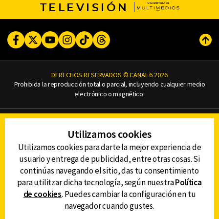
TELEVISIÓN
Facebook
Twitter
Youtube
Instagram
TikTok
Threads
Subi
DERECHOS RESERVADOS © CANAL 6 2026
Prohibida la reproducción total o parcial, incluyendo cualquier medio
electrónico o magnético.
CONTACTO
Utilizamos cookies
AVISO DE PRIVACIDAD
AVISO LEGAL
Utilizamos cookies para darte la mejor experiencia de
DEFENSORÍA DE LAS AUDIENCIAS
usuario y entrega de publicidad, entre otras cosas. Si
continúas navegando el sitio, das tu consentimiento
para utilitzar dicha tecnología, según nuestra
Política
de cookies
. Puedes cambiar la configuración en tu
DESCARGA LA APP DE CANAL 6
navegador cuando gustes.