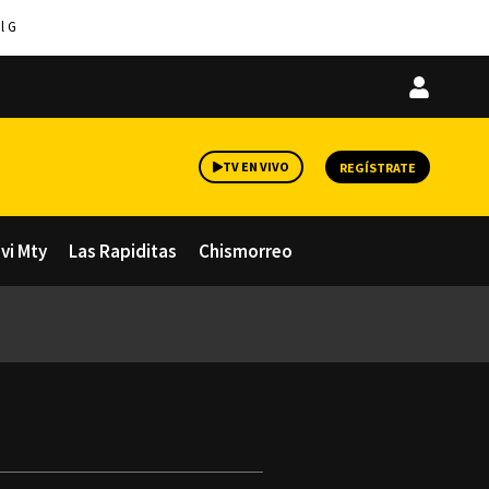
l G
Iniciar
sesión
TV EN VIVO
REGÍSTRATE
avi Mty
Las Rapiditas
Chismorreo