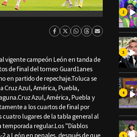
Facebook
Twitter
Whatsapp
Threads
Enviar
por
Email
 al vigente campeón León en tanda de
tos de final del torneo Guard1anes
no en partido de repechaje.Toluca se
l a Cruz Azul, América, Puebla,
Laguna.Cruz Azul, América, Puebla y
amente a los cuartos de final por
cuatro lugares de la tabla general al
 la temporada regular.Los "Diablos
-2 a León en penales, después de que