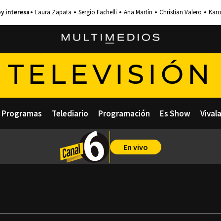
Laura Zapata
Sergio Fachelli
Ana Martín
Christian Valero
Karo
TELEVISIÓN
Programas
Telediario
Programación
Es Show
Vival
En vivo