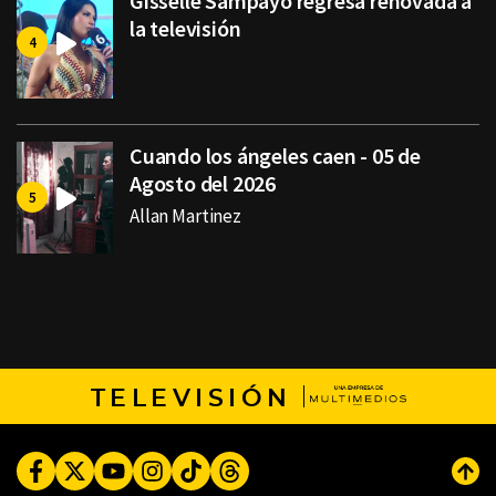
Gisselle Sampayo regresa renovada a
la televisión
Cuando los ángeles caen - 05 de
Agosto del 2026
Allan Martinez
TELEVISIÓN
Facebook
Twitter
Youtube
Instagram
TikTok
Threads
Subi