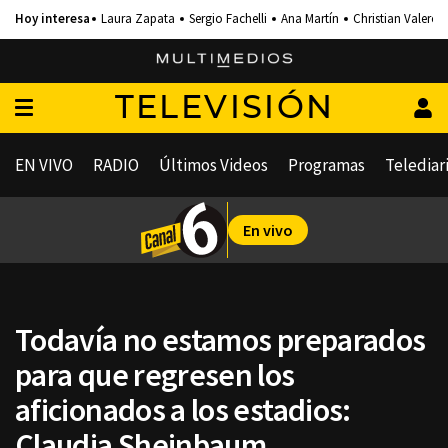
Laura Zapata
Sergio Fachelli
Ana Martín
Christian Valero
TELEVISIÓN
EN VIVO
RADIO
Últimos Videos
Programas
Telediar
En vivo
Todavía no estamos preparados
para que regresen los
aficionados a los estadios:
Claudia Sheinbaum