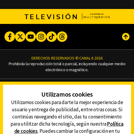
TELEVISIÓN
Facebook
Twitter
Youtube
Instagram
TikTok
Threads
Subi
DERECHOS RESERVADOS © CANAL 6 2026
Prohibida la reproducción total o parcial, incluyendo cualquier medio
electrónico o magnético.
CONTACTO
Utilizamos cookies
AVISO DE PRIVACIDAD
AVISO LEGAL
Utilizamos cookies para darte la mejor experiencia de
DEFENSORÍA DE LAS AUDIENCIAS
usuario y entrega de publicidad, entre otras cosas. Si
continúas navegando el sitio, das tu consentimiento
para utilitzar dicha tecnología, según nuestra
Política
de cookies
. Puedes cambiar la configuración en tu