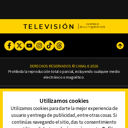
TELEVISIÓN
Facebook
Twitter
Youtube
Instagram
TikTok
Threads
Subi
DERECHOS RESERVADOS © CANAL 6 2026
Prohibida la reproducción total o parcial, incluyendo cualquier medio
electrónico o magnético.
CONTACTO
Utilizamos cookies
AVISO DE PRIVACIDAD
AVISO LEGAL
Utilizamos cookies para darte la mejor experiencia de
DEFENSORÍA DE LAS AUDIENCIAS
usuario y entrega de publicidad, entre otras cosas. Si
continúas navegando el sitio, das tu consentimiento