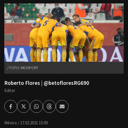
FOTO: MEXSPORT
Roberto Flores | @betofloresRG690
Editor
Facebook
Twitter
Whatsapp
Threads
Enviar
por
Email
México
17.02.2021 15:00