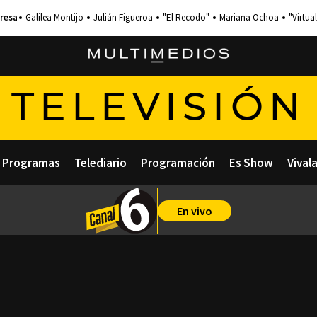
Galilea Montijo
Julián Figueroa
"El Recodo"
Mariana Ochoa
"Virtual
TELEVISIÓN
Programas
Telediario
Programación
Es Show
Vival
En vivo