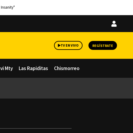
 Insanity"
Iniciar
sesión
TV EN VIVO
REGÍSTRATE
avi Mty
Las Rapiditas
Chismorreo