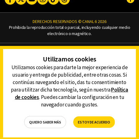
Subi
DERECHOS RESERVADOS © CANAL 6 2026
Prohibida la reproducción total o parcial, incluyendo cualquier medio
electrónico o magnético.
CONTACTO
Utilizamos cookies
AVISO DE PRIVACIDAD
AVISO LEGAL
Utilizamos cookies para darte la mejor experiencia de
DEFENSORÍA DE LAS AUDIENCIAS
usuario y entrega de publicidad, entre otras cosas. Si
continúas navegando el sitio, das tu consentimiento
para utilitzar dicha tecnología, según nuestra
Política
de cookies
. Puedes cambiar la configuración en tu
DESCARGA LA APP DE CANAL 6
navegador cuando gustes.
QUIERO SABER MÁS
ESTOY DE ACUERDO