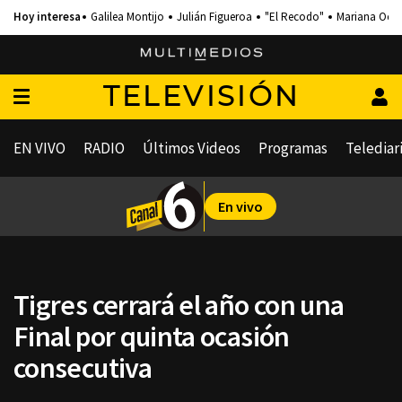
Galilea Montijo
Julián Figueroa
"El Recodo"
Mariana Och
TELEVISIÓN
EN VIVO
RADIO
Últimos Videos
Programas
Telediar
En vivo
Tigres cerrará el año con una
Final por quinta ocasión
consecutiva