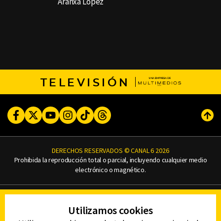
Aranxa Lopez
TELEVISIÓN
Facebook
Twitter
Youtube
Instagram
TikTok
Threads
Subi
DERECHOS RESERVADOS © CANAL 6 2026
Prohibida la reproducción total o parcial, incluyendo cualquier medio
electrónico o magnético.
CONTACTO
Utilizamos cookies
AVISO DE PRIVACIDAD
AVISO LEGAL