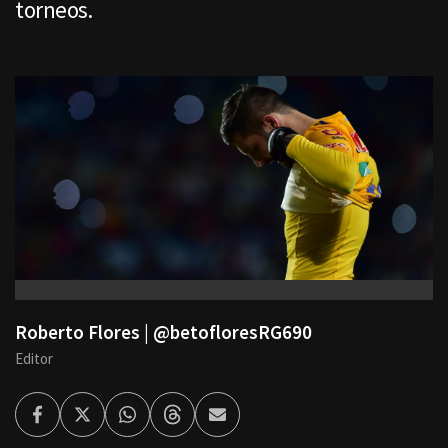
torneos.
Roberto Flores | @betofloresRG690
Editor
Facebook
Twitter
Whatsapp
Threads
Enviar
por