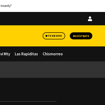
 Insanity"
Iniciar
sesión
TV EN VIVO
REGÍSTRATE
avi Mty
Las Rapiditas
Chismorreo