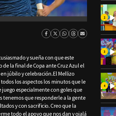
Facebook
Twitter
Whatsapp
Threads
Enviar
por
Email
tusiasmado y sueña con que este
do de la final de Copa ante Cruz Azul el
en júbilo y celebración.El Mellizo
 todos los aspectos los minutos que le
de juego especialmente con goles que
os tenemos que responderle a la gente
tados y con sacrificio. Creo que la
rme todo el apoyo que nos dan y ojalá