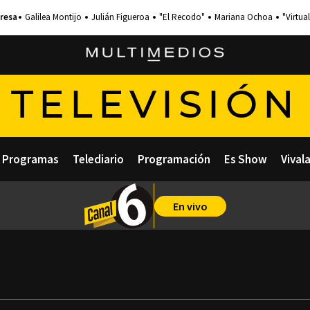
Galilea Montijo
Julián Figueroa
"El Recodo"
Mariana Ochoa
"Virtual
TELEVISIÓN
Programas
Telediario
Programación
Es Show
Vival
En vivo