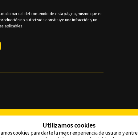
otal o parcial del contenido de esta página, mismo que es
roducción no autorizada constituye una infracción y un
es aplicables.
Facebook
Twitter
Youtube
Instagram
TikTok
Th
Utilizamos cookies
zamos cookies para darte la mejor experiencia de usuario y entr