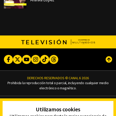
TELEVISIÓN
Facebook
Twitter
Youtube
Instagram
TikTok
Threads
Subi
DERECHOS RESERVADOS © CANAL 6 2026
Prohibida la reproducción total o parcial, incluyendo cualquier medio
electrónico o magnético.
CONTACTO
Utilizamos cookies
AVISO DE PRIVACIDAD
AVISO LEGAL