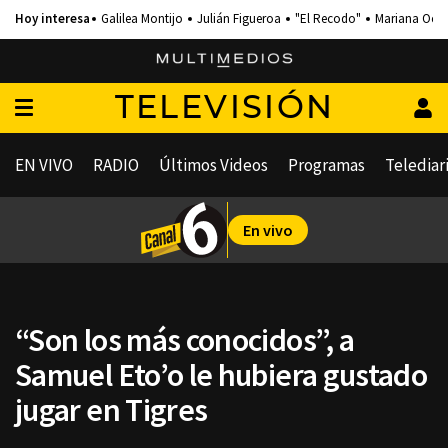
Galilea Montijo
Julián Figueroa
"El Recodo"
Mariana Och
TELEVISIÓN
EN VIVO
RADIO
Últimos Videos
Programas
Telediar
En vivo
“Son los más conocidos”, a
Samuel Eto’o le hubiera gustado
jugar en Tigres