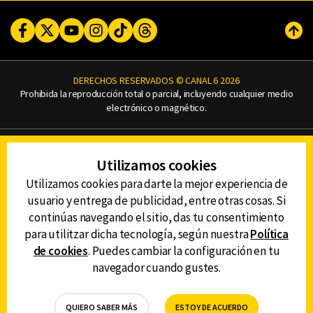
Facebook
Twitter
Youtube
Instagram
TikTok
Threads
Subi
DERECHOS RESERVADOS © CANAL 6 2026
Prohibida la reproducción total o parcial, incluyendo cualquier medio
electrónico o magnético.
CONTACTO
Utilizamos cookies
AVISO DE PRIVACIDAD
AVISO LEGAL
Utilizamos cookies para darte la mejor experiencia de
DEFENSORÍA DE LAS AUDIENCIAS
usuario y entrega de publicidad, entre otras cosas. Si
continúas navegando el sitio, das tu consentimiento
para utilitzar dicha tecnología, según nuestra
Política
de cookies
. Puedes cambiar la configuración en tu
DESCARGA LA APP DE CANAL 6
navegador cuando gustes.
QUIERO SABER MÁS
ESTOY DE ACUERDO