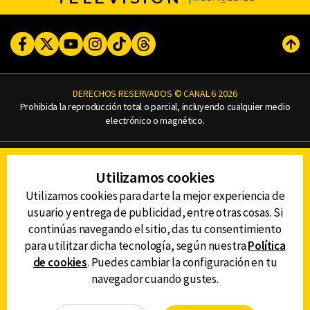
Facebook
Twitter
Youtube
Instagram
TikTok
Threads
Subi
DERECHOS RESERVADOS © CANAL 6 2026
Prohibida la reproducción total o parcial, incluyendo cualquier medio
electrónico o magnético.
CONTACTO
Utilizamos cookies
AVISO DE PRIVACIDAD
AVISO LEGAL
Utilizamos cookies para darte la mejor experiencia de
DEFENSORÍA DE LAS AUDIENCIAS
usuario y entrega de publicidad, entre otras cosas. Si
continúas navegando el sitio, das tu consentimiento
para utilitzar dicha tecnología, según nuestra
Política
de cookies
. Puedes cambiar la configuración en tu
DESCARGA LA APP DE CANAL 6
navegador cuando gustes.