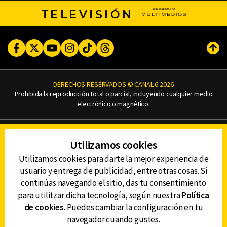
TELEVISIÓN
Facebook
Twitter
Youtube
Instagram
TikTok
Threads
Subi
DERECHOS RESERVADOS © CANAL 6 2026
Prohibida la reproducción total o parcial, incluyendo cualquier medio
electrónico o magnético.
CONTACTO
Utilizamos cookies
AVISO DE PRIVACIDAD
AVISO LEGAL
Utilizamos cookies para darte la mejor experiencia de
DEFENSORÍA DE LAS AUDIENCIAS
usuario y entrega de publicidad, entre otras cosas. Si
continúas navegando el sitio, das tu consentimiento
para utilitzar dicha tecnología, según nuestra
Política
de cookies
. Puedes cambiar la configuración en tu
DESCARGA LA APP DE CANAL 6
navegador cuando gustes.