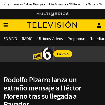
Galilea Montijo
Julián Figueroa
"El Recodo"
Mariana Och
TELEVISIÓN
EN VIVO
RADIO
Últimos Videos
Programas
Telediar
En vivo
Rodolfo Pizarro lanza un
extraño mensaje a Héctor
Moreno tras su llegada a
Rayados