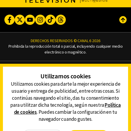
TELEVISIÓN
Facebook
Twitter
Youtube
Instagram
TikTok
Threads
Subi
DERECHOS RESERVADOS © CANAL 6 2026
Prohibida la reproducción total o parcial, incluyendo cualquier medio
electrónico o magnético.
CONTACTO
Utilizamos cookies
AVISO DE PRIVACIDAD
AVISO LEGAL
Utilizamos cookies para darte la mejor experiencia de
DEFENSORÍA DE LAS AUDIENCIAS
usuario y entrega de publicidad, entre otras cosas. Si
continúas navegando el sitio, das tu consentimiento
para utilitzar dicha tecnología, según nuestra
Política
de cookies
. Puedes cambiar la configuración en tu
DESCARGA LA APP DE CANAL 6
navegador cuando gustes.