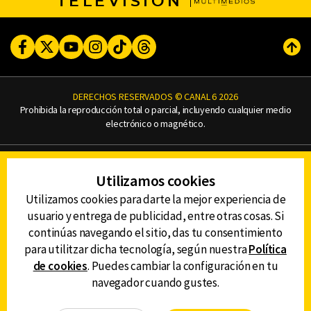
TELEVISIÓN
Facebook
Twitter
Youtube
Instagram
TikTok
Threads
Subi
DERECHOS RESERVADOS © CANAL 6 2026
Prohibida la reproducción total o parcial, incluyendo cualquier medio
electrónico o magnético.
CONTACTO
Utilizamos cookies
AVISO DE PRIVACIDAD
AVISO LEGAL
Utilizamos cookies para darte la mejor experiencia de
DEFENSORÍA DE LAS AUDIENCIAS
usuario y entrega de publicidad, entre otras cosas. Si
continúas navegando el sitio, das tu consentimiento
para utilitzar dicha tecnología, según nuestra
Política
de cookies
. Puedes cambiar la configuración en tu
DESCARGA LA APP DE CANAL 6
navegador cuando gustes.