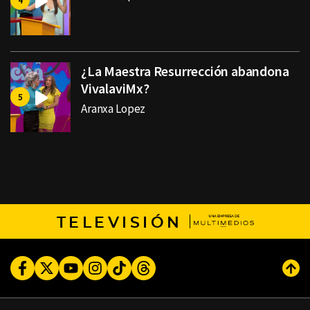
¿La Maestra Resurrección abandona
VivalaviMx?
Aranxa Lopez
TELEVISIÓN
Facebook
Twitter
Youtube
Instagram
TikTok
Threads
Subi