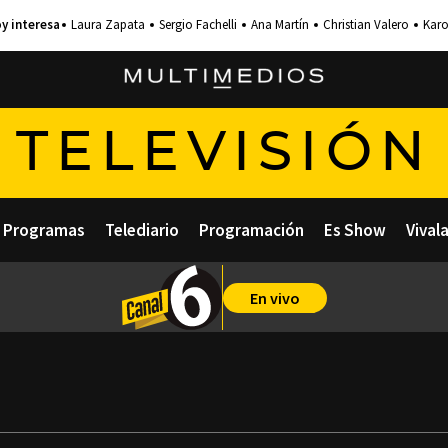
Laura Zapata
Sergio Fachelli
Ana Martín
Christian Valero
Karo
TELEVISIÓN
Programas
Telediario
Programación
Es Show
Vival
En vivo