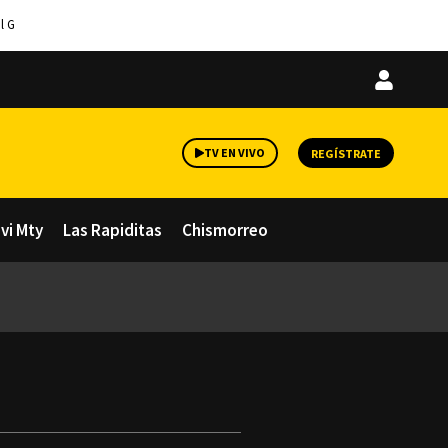
l G
Iniciar
sesión
TV EN VIVO
REGÍSTRATE
avi Mty
Las Rapiditas
Chismorreo