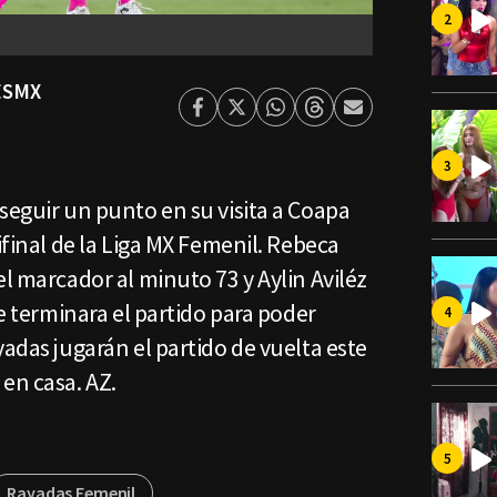
ESMX
Facebook
Twitter
Whatsapp
Threads
Enviar
por
Email
seguir un punto en su visita a Coapa
ifinal de la Liga MX Femenil. Rebeca
el marcador al minuto 73 y Aylin Aviléz
ue terminara el partido para poder
yadas jugarán el partido de vuelta este
 en casa. AZ.
Rayadas Femenil