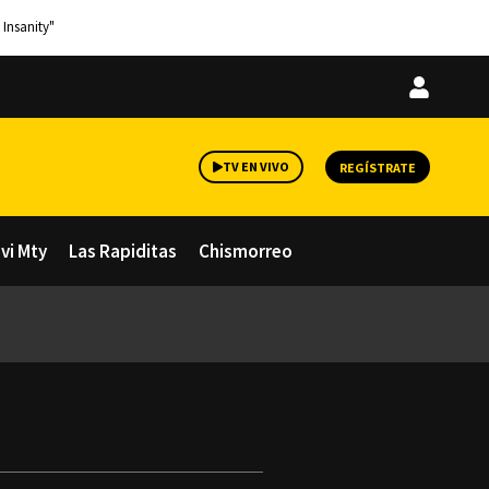
 Insanity"
Iniciar
sesión
TV EN VIVO
REGÍSTRATE
avi Mty
Las Rapiditas
Chismorreo