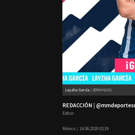
Layzha García
@RAYADAS
REDACCIÓN | @mmdeporte
Editor
México
16.06.2020 02:39