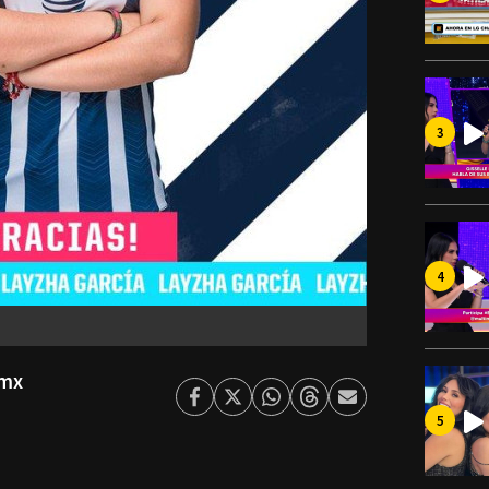
smx
Facebook
Twitter
Whatsapp
Threads
Enviar
por
Email