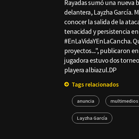
Rayadas sumó una nueva baja
delantera, Layzha García. Me
conocer la salida de la atac
tenacidad y persistencia 
#EnLaVidaYEnLaCancha. Que 
proyectos...", publicaron e
jugadora estuvo dos torneo
playera albiazul.DP
Tags relacionados
anuncia
multimedios
Layzha García