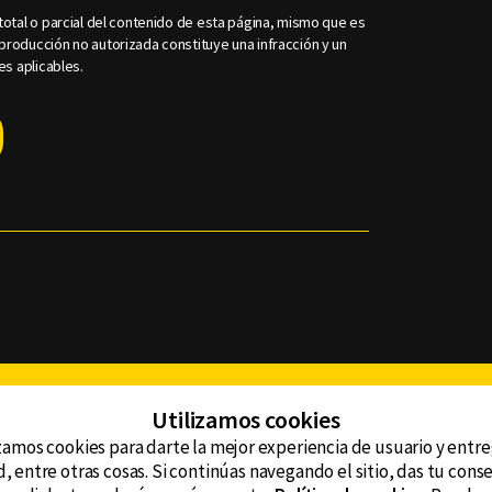
otal o parcial del contenido de esta página, mismo que es
roducción no autorizada constituye una infracción y un
es aplicables.
Facebook
Twitter
Youtube
Instagram
TikTok
Th
Utilizamos cookies
zamos cookies para darte la mejor experiencia de usuario y entr
, entre otras cosas. Si continúas navegando el sitio, das tu con
CONTACTO