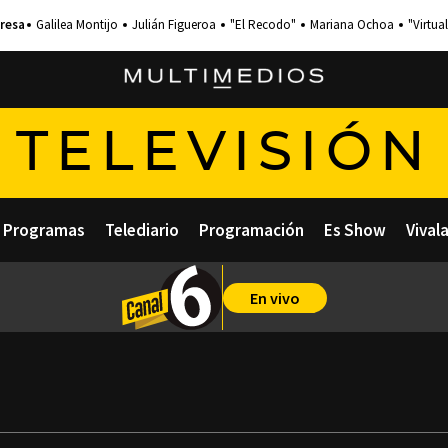
Galilea Montijo
Julián Figueroa
"El Recodo"
Mariana Ochoa
"Virtual
TELEVISIÓN
Programas
Telediario
Programación
Es Show
Vival
En vivo