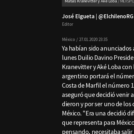
Matías Kranevitter y Aké Loba
MEXSPO
José Elgueta | @ElchilenoRG
Editor
México
27.01.2020 23:35
Ya habían sido anunciados a 
lunes Duilio Davino Presid
Kranevitter y Aké Loba con
argentino portará el númer
Costa de Marfil el número 
aseguró que decidió venir al
dieron y por ser uno de los
México. "Era una decidió dif
que representa para México
pensando, necesitaba salir 