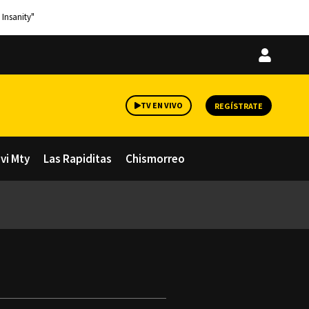
 Insanity"
Iniciar
sesión
TV EN VIVO
REGÍSTRATE
avi Mty
Las Rapiditas
Chismorreo