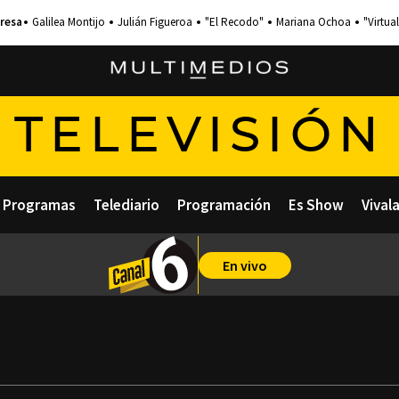
Galilea Montijo
Julián Figueroa
"El Recodo"
Mariana Ochoa
"Virtual
TELEVISIÓN
Programas
Telediario
Programación
Es Show
Vival
En vivo