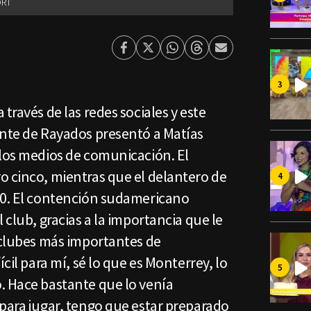
RT
Facebook
Twitter
Whatsapp
Threads
Enviar
por
Email
través de las redes sociales y este
ente de Rayados presentó a Matías
 los medios de comunicación. El
o cinco, mientras que el delantero de
10. El contención sudamericano
 club, gracias a la importancia que le
 clubes más importantes de
ícil para mí, sé lo que es Monterrey, lo
. Hace bastante que lo venía
para jugar, tengo que estar preparado