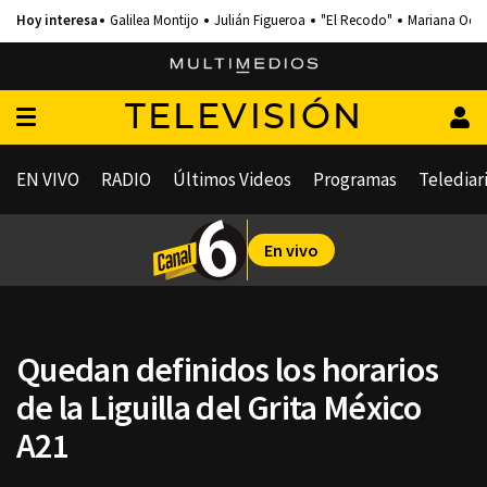
Galilea Montijo
Julián Figueroa
"El Recodo"
Mariana Och
TELEVISIÓN
EN VIVO
RADIO
Últimos Videos
Programas
Telediar
En vivo
Quedan definidos los horarios
de la Liguilla del Grita México
A21