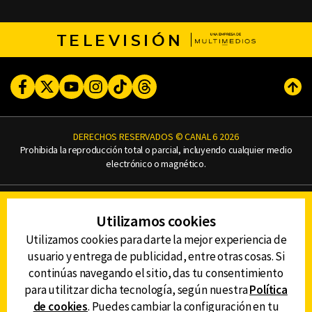
TELEVISIÓN
Facebook
Twitter
Youtube
Instagram
TikTok
Threads
Subi
DERECHOS RESERVADOS © CANAL 6 2026
Prohibida la reproducción total o parcial, incluyendo cualquier medio
electrónico o magnético.
CONTACTO
Utilizamos cookies
AVISO DE PRIVACIDAD
AVISO LEGAL
Utilizamos cookies para darte la mejor experiencia de
DEFENSORÍA DE LAS AUDIENCIAS
usuario y entrega de publicidad, entre otras cosas. Si
continúas navegando el sitio, das tu consentimiento
para utilitzar dicha tecnología, según nuestra
Política
de cookies
. Puedes cambiar la configuración en tu