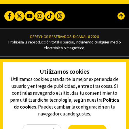
Facebook
Twitter
Youtube
Instagram
TikTok
Threads
Subi
DERECHOS RESERVADOS © CANAL 6 2026
Prohibida la reproducción total o parcial, incluyendo cualquier medio
electrónico o magnético.
CONTACTO
Utilizamos cookies
AVISO DE PRIVACIDAD
AVISO LEGAL
Utilizamos cookies para darte la mejor experiencia de
DEFENSORÍA DE LAS AUDIENCIAS
usuario y entrega de publicidad, entre otras cosas. Si
continúas navegando el sitio, das tu consentimiento
para utilitzar dicha tecnología, según nuestra
Política
de cookies
. Puedes cambiar la configuración en tu
DESCARGA LA APP DE CANAL 6
navegador cuando gustes.