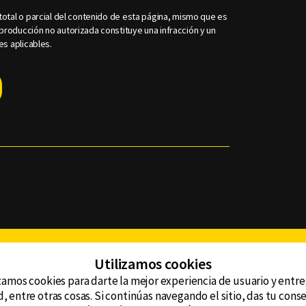
otal o parcial del contenido de esta página, mismo que es
roducción no autorizada constituye una infracción y un
es aplicables.
Facebook
Twitter
Youtube
Instagram
TikTok
Th
Utilizamos cookies
zamos cookies para darte la mejor experiencia de usuario y entr
, entre otras cosas. Si continúas navegando el sitio, das tu con
CONTACTO