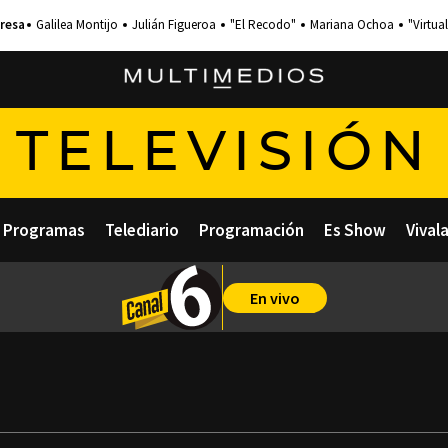
Galilea Montijo
Julián Figueroa
"El Recodo"
Mariana Ochoa
"Virtual
TELEVISIÓN
Programas
Telediario
Programación
Es Show
Vival
En vivo