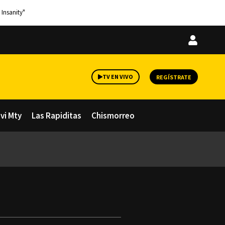
 Insanity"
Iniciar
sesión
TV EN VIVO
REGÍSTRATE
avi Mty
Las Rapiditas
Chismorreo