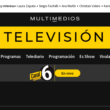
Laura Zapata
Sergio Fachelli
Ana Martín
Christian Valero
Karo
TELEVISIÓN
Programas
Telediario
Programación
Es Show
Vival
En vivo