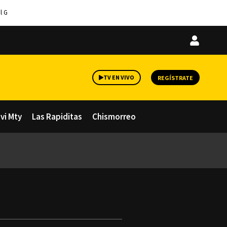
l G
Iniciar
sesión
TV EN VIVO
REGÍSTRATE
avi Mty
Las Rapiditas
Chismorreo