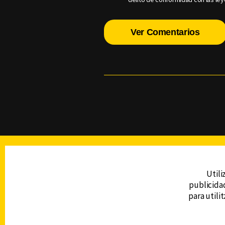
Ver Comentarios
TELEVISIÓN
Utili
publicidad
DERECHOS RESERVADOS © CANAL 6 2026
para utili
Prohibida la reproducción total o parcial, i
cualquier medio electrónico o magnético.