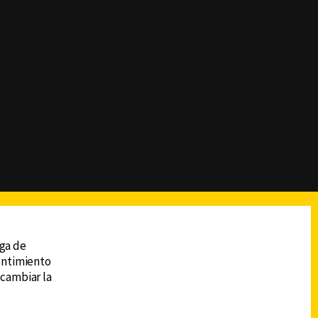
reads
Subir
ega de
sentimiento
 cambiar la