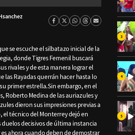
Hsanchez
Facebook
Twitter
Whatsapp
Threads
Enviar
por
Email
e se escuche el silbatazo inicial de la
 Regia, donde Tigres Femenil buscará
s rivales y de esta manera lograr el
 las Rayadas querrán hacer hasta lo
su primer estrella.Sin embargo, en el
as, Roberto Medina de las auriazules y
azules dieron sus impresiones previas a
 el técnico del Monterrey dejó en
s duelos decisivos de última instancia
y es ahora cuando deben de demostrar