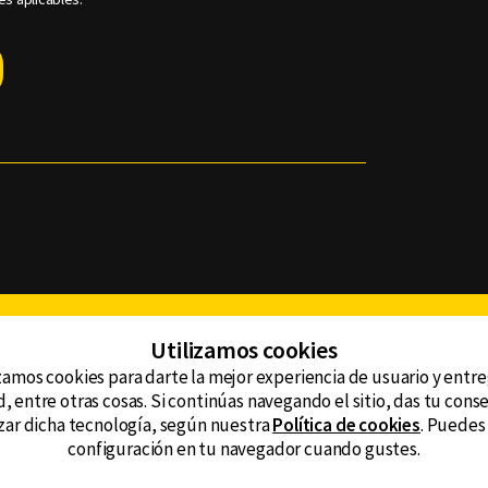
Facebook
Twitter
Youtube
Instagram
TikTok
Th
Utilizamos cookies
zamos cookies para darte la mejor experiencia de usuario y entr
, entre otras cosas. Si continúas navegando el sitio, das tu con
CONTACTO
tzar dicha tecnología, según nuestra
Política de cookies
. Puedes
AVISO DE PRIVACIDAD
ncluyendo
configuración en tu navegador cuando gustes.
AVISO LEGAL
DEFENSORÍA DE LAS AUDIENCIAS