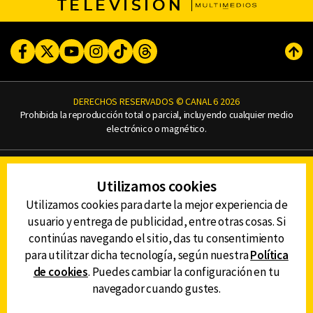
TELEVISIÓN
Facebook
Twitter
Youtube
Instagram
TikTok
Threads
Subi
DERECHOS RESERVADOS © CANAL 6 2026
Prohibida la reproducción total o parcial, incluyendo cualquier medio
electrónico o magnético.
CONTACTO
Utilizamos cookies
AVISO DE PRIVACIDAD
AVISO LEGAL
Utilizamos cookies para darte la mejor experiencia de
DEFENSORÍA DE LAS AUDIENCIAS
usuario y entrega de publicidad, entre otras cosas. Si
continúas navegando el sitio, das tu consentimiento
para utilitzar dicha tecnología, según nuestra
Política
de cookies
. Puedes cambiar la configuración en tu
DESCARGA LA APP DE CANAL 6
navegador cuando gustes.