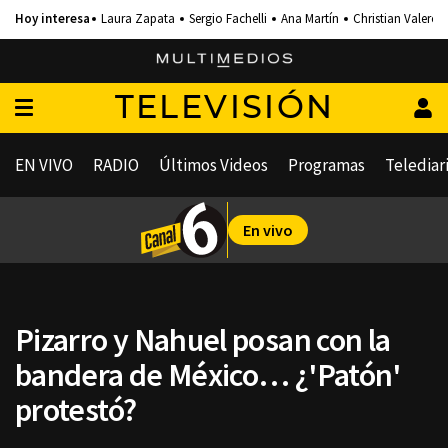
Laura Zapata
Sergio Fachelli
Ana Martín
Christian Valero
TELEVISIÓN
EN VIVO
RADIO
Últimos Videos
Programas
Telediar
En vivo
Pizarro y Nahuel posan con la
bandera de México… ¿'Patón'
protestó?