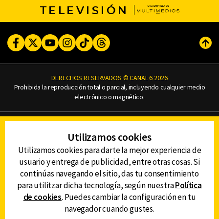
TELEVISIÓN
Facebook
Twitter
Youtube
Instagram
TikTok
Threads
Subi
DERECHOS RESERVADOS © CANAL 6 2026
Prohibida la reproducción total o parcial, incluyendo cualquier medio
electrónico o magnético.
CONTACTO
Utilizamos cookies
AVISO DE PRIVACIDAD
AVISO LEGAL
Utilizamos cookies para darte la mejor experiencia de
DEFENSORÍA DE LAS AUDIENCIAS
usuario y entrega de publicidad, entre otras cosas. Si
continúas navegando el sitio, das tu consentimiento
para utilitzar dicha tecnología, según nuestra
Política
de cookies
. Puedes cambiar la configuración en tu
DESCARGA LA APP DE CANAL 6
navegador cuando gustes.