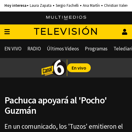
Laura Zapata
Sergio Fachelli
Ana Martín
Christian Valero
TELEVISIÓN
EN VIVO
RADIO
Últimos Videos
Programas
Telediar
En vivo
Pachuca apoyará al 'Pocho'
Guzmán
En un comunicado, los 'Tuzos' emitieron el